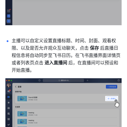
主播可以自定义设置直播标题、时间、封面、观看权
限、以及是否允许观众互动聊天，点击 
保存
 后直播日
程信息将自动同步至飞书日历。在飞书直播界面详情页
或者列表页点击 
进入直播间
 后，在直播间可以预设和
开始直播。 