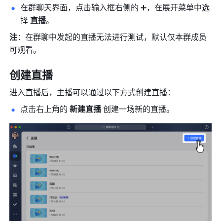
在群聊天界面，点击输入框右侧的 ➕，在展开菜单中选
择 
直播
。
注
：在群聊中发起的直播无法进行测试，默认仅本群成员
可观看。
创建直播
进入直播后，主播可以通过以下方式创建直播：
点击右上角的 
新建直播
 创建一场新的直播。 