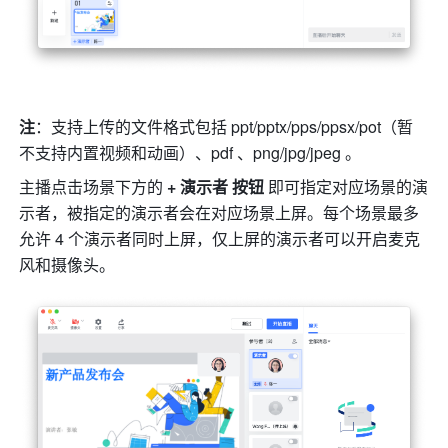
注
：支持上传的文件格式包括 ppt/pptx/pps/ppsx/pot（暂
不支持内置视频和动画）、pdf 、png/jpg/jpeg 。
主播点击场景下方的 
+ 演示者
按钮
 即可指定对应场景的演
示者，被指定的演示者会在对应场景上屏。每个场景最多
允许 4 个演示者同时上屏，仅上屏的演示者可以开启麦克
风和摄像头。