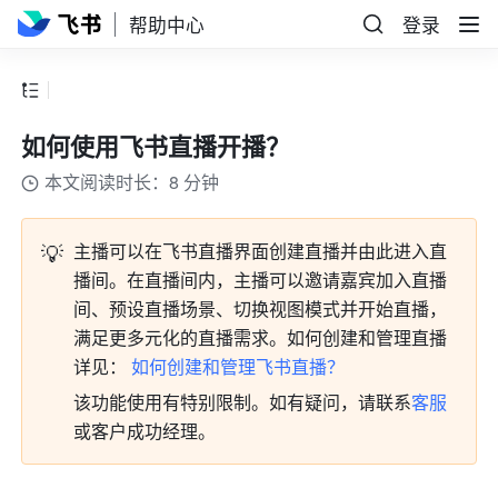
帮助中心
登录
如何使用飞书直播开播？
本文阅读时长：8 分钟
💡
主播可以在飞书直播界面创建直播并由此进入直
播间。在直播间内，主播可以邀请嘉宾加入直播
间、预设直播场景、切换视图模式并开始直播，
满足更多元化的直播需求。如何创建和管理直播
详见： 
如何创建和管理飞书直播？ 
该功能使用有特别限制。如有疑问，请联系
客服
或客户成功经理。