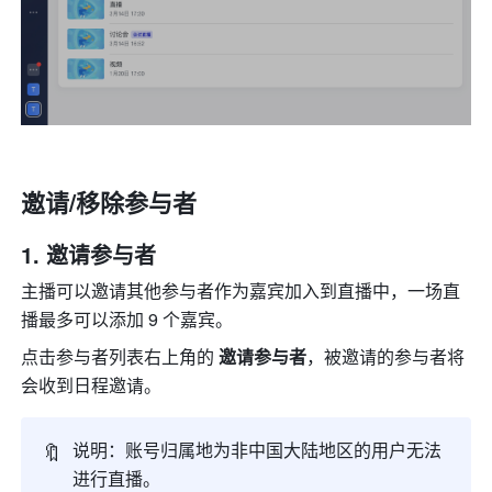
邀请/移除参与者
邀请参与者 
主播可以邀请其他参与者作为嘉宾加入到直播中，一场直
播最多可以添加 9 个嘉宾。
点击参与者列表右上角的 
邀请参与者
，被邀请的参与者将
会收到日程邀请。
🔖
说明：账号归属地为非中国大陆地区的用户无法
进行直播。