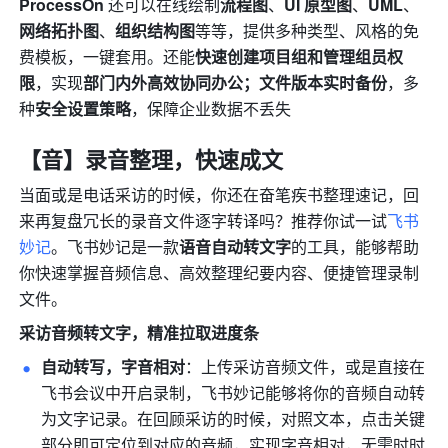
ProcessOn
 还可以在线绘制
流程图
、
UI 原型图
、
UML
、
网络拓扑图
、
组织结构图
等等，提供多种类型、风格的免
费模板，一键套用。还能
快速创建项目组和管理组员权
限
，实现
部门内外高效协同办公；文件版本实时备份
，多
种
安全设置策略
，保障企业数据不丢失
【音】录音整理，快速成文
当面或是电话采访的时候，你还在奋笔疾书整理速记，回
来再复盘冗长的录音文件逐字转译吗？推荐你试一试
飞书
妙记
。飞书妙记是一款
语音自动转文字
的工具，能够帮助
你快速掌握音频信息、高效整理纪要内容、便捷管理录制
文件。
采访音频转文字，精准拉取进度条
自动转写，字音相对
：上传采访音频文件，或是直接在
飞书会议中开启录制，飞书妙记能够将你的音频自动转
为文字记录。在回顾采访的时候，对照文本，点击关键
部分即可定位到对应的音频，实现字音相对，无需时时