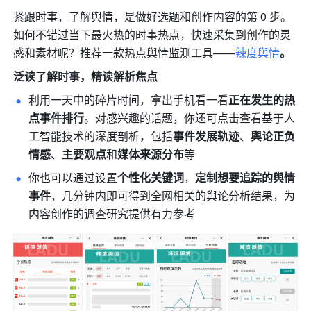
紧跟时事，了解舆情，是做好选题和创作内容的第 0 步。
如何不错过当下最火热的时事热点，快速采集到创作的灵
感和素材呢？推荐一款热点舆情监测工具——
辣度舆情
。
泛读了解时事，精读解析焦点
利用一天中的碎片时间，拿出手机看一看
正在发生的热
点事件排行
。对感兴趣的话题，你还可点击查看基于人
工智能技术的深度剖析，包括
事件发展轨迹
、
舆论正负
情感
、
主要观点
和
媒体来源分布
等
你也可以通过设置
个性化关键词
，
定制想要追踪的舆情
事件
，几分钟内即可得到全网相关的舆论分析结果，为
内容创作的调查研究提供有力参考