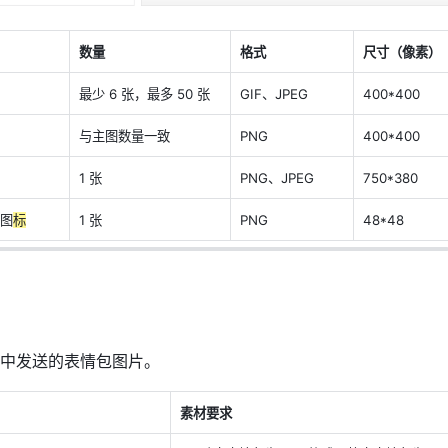
数量
格式
尺寸（像素）
最少 6 张，最多 50 张
GIF、JPEG
400*400
与主图数量一致
PNG
400*400
1 张
PNG、JPEG
750*380
图
标
1 张
PNG
48*48
中发送的表情包图片。
素材要
求