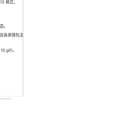
EG 格式，
态。 
且各表情包主图间
.gif)。 