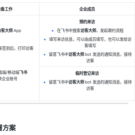
准备工作
企业成员
预约来访
访客大师 
App
在飞书中搜索
访客大师
，发起邀约流程
填写来访信息，可以由成员填写，也可以发给访
客填写
客签到后，打印访客
留意飞书中
访客大师 
bot 发送的通知消息，接待
访客
面端/移动端
飞书
临时登记来访
录企业账号
留意飞书中
访客大师 
bot 发送的通知消息，接待
访客
方案 