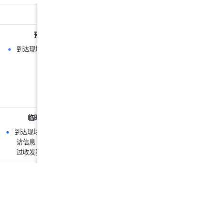
访客
预约来访
到达现场使用
二维码
或
预
约码
登记
临时登记来访
到达现场使用 iPad 填写来
访信息（需持有手机，通
过收发验证码进行验证）