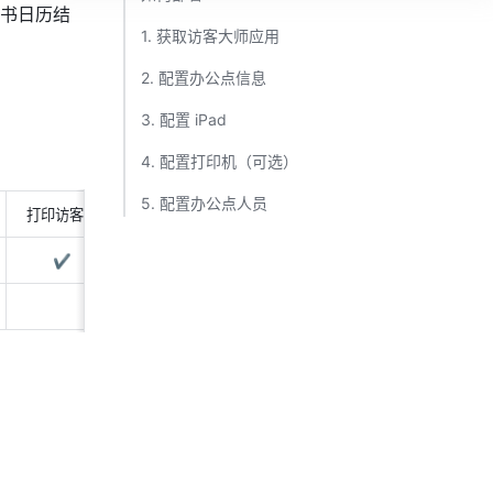
书日历结
1. 获取访客大师应用 ​
2. 配置办公点信息 ​
3. 配置 iPad ​
4. 配置打印机（可选） ​
5. 配置办公点人员 ​
打印访客证
通过飞书通知接待人
✔️
✔️
✔️