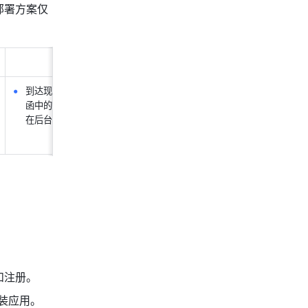
部署方案仅
访客
到达现场并提供短信邀请
函中的
预约码
，前台人员
在后台手动输入验证
注册。 
装应用。