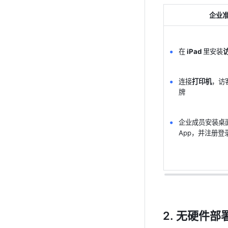
企业
在
 iPad 
里安装
连接
打印机
，访
牌
企业成员安装桌
App，并注册登
无硬件部署