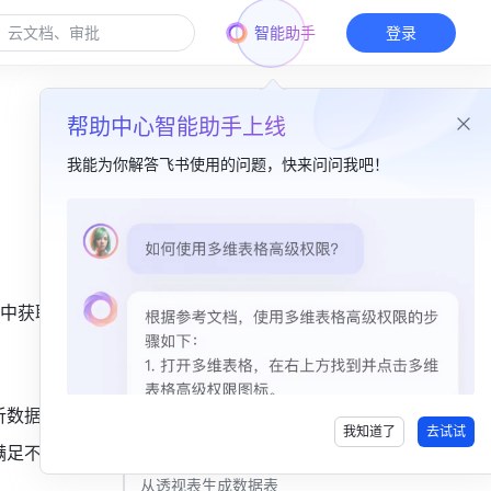
智能助手
登录
帮助中心智能助手上线
我能为你解答飞书使用的问题，快来问问我吧！
本篇目录
一、功能简介​
中获取有
二、操作流程 ​
添加透视表​
配置透视表​
析数据。
我知道了
去试试
查看数据明细​
满足不同分
从透视表生成数据表​