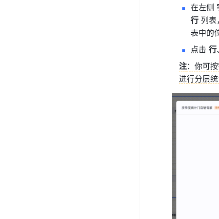
在左侧 
行
 列
表中的
点击 
行
注
：你可按
进行分层统