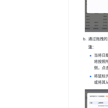
通过拖拽的
注
：
当将日
将按照
侧，点击
将鼠标
或将其