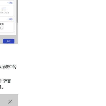
数据表中的
件
 弹窗
录。