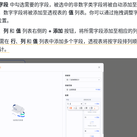
字段
表，数字字段将被添加至透视表的 
值 
列表。你可以通过拖拽调整
位置。
、
列 
和 
值
 列表右侧的 
+ 添加
 按钮，将所需字段添加至相应的
需在 
行
、
列 
和
 值
 列表中添加多个字段，透视表将按字段排列
计。