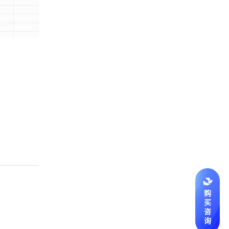
购
买
咨
询