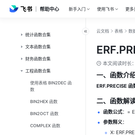
帮助中心
新手入门
使用飞书
更多
数学函数合集
运算符函数合集
云文档
表格
数
统计函数合集
ERF.P
文本函数合集
财务函数合集
本文阅读时长：
工程函数合集
一、函数介
使用表格 BIN2DEC 函
ERF.PRECISE 函
数
二、函数解
BIN2HEX 函数
函数公式
：= E
BIN2OCT 函数
参数释义
： 
COMPLEX 函数
X: ERF.