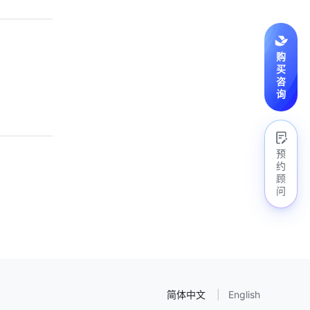
购
买
咨
询
预
约
顾
问
简体中文
English