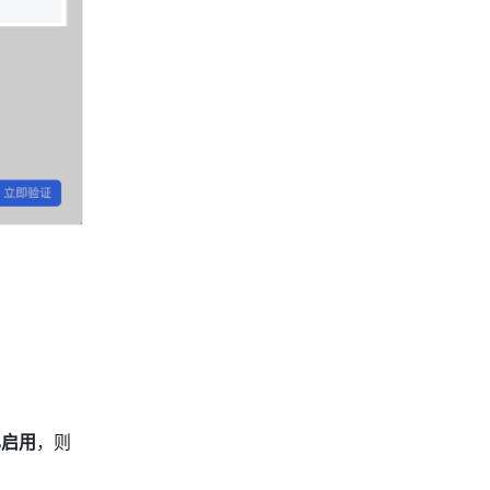
已启用
，则