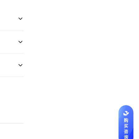
购
买
咨
询