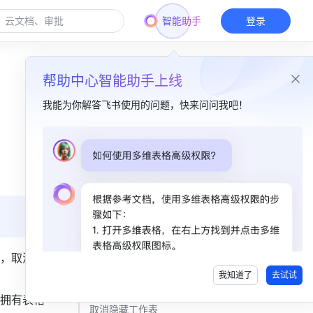
智能助手
登录
帮助中心智能助手上线
我能为你解答飞书使用的问题，快来问问我吧！
本篇目录
一、功能简介 ​
二、操作流程 ​
隐藏行和列 ​
取消隐藏行和列 ​
，取消隐
我知道了
去试试
隐藏工作表 ​
拥有表格
取消隐藏工作表 ​