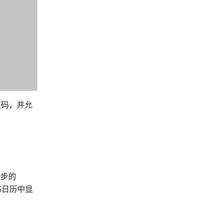
证码，并允
步的 
书日历中显