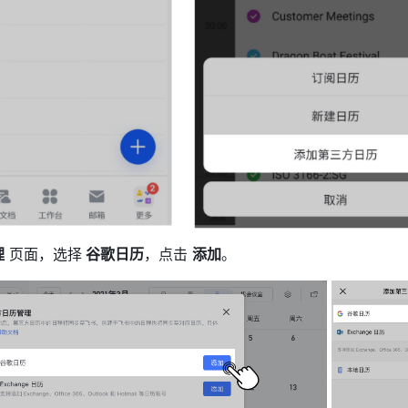
理
 页面，选择
 谷歌日历
，点击 
添加
。 