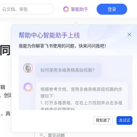
智能助手
登录
帮助中心智能助手上线
我能为你解答飞书使用的问题，快来问问我吧！
向同步
本篇目录
一、功能介绍​
辑 
二、操作流程​
、创建的 
添加 Google 日历账号​
同步成功后 ​
），具体信
我知道了
去试试
移除已同步账号​
三、常见问题​