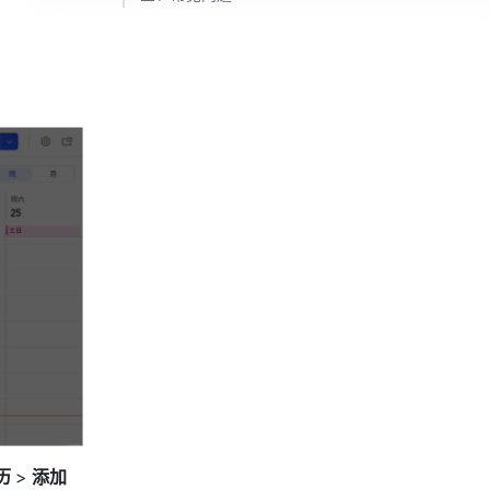
历 
>
 添加