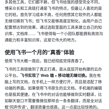
多其他工具，它们都不赖，但飞书给我的感受完全不同，
博采众长和工具链打通是飞书的特点，但最让人喜欢的是
它的轻。首先学习成本不高，任何用惯其它软件的人都能
无缝切换到飞书；但飞书又能够高度定制化，由用户自己
配置想达到的效果，通过选取里面的工具来建立自己的知
识库、文档库…… 飞书使得每一个小团队都能拥有高效沟
通能力和丰富知识库，这是它伟大的地方。
使用飞书一个月的“真香”体验
使用飞书大概一周后，我已经彻底觉得真香了。
飞书的工具链做到了真正打通，是从底层开始构建的云办
公平台。
飞书实现了 Web 端 + 移动端无缝切换。
我在电
脑上写的文档，在手机上一样方便打开，而且是适配了移
动端的界面。如果使用飞书原生的云文档，手机端的编辑
也是极其便捷。在飞书中的对话也能够做到实时翻译，比
如聊天窗口不需要像微信那样去一条条翻译，而是全对话
框“同声传译”，翻译质量也很高，这一点是比较惊艳的。