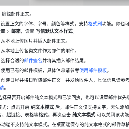
，编辑邮件正文。
，设置正文的字体、字号、颜色等样式，支持
格式刷
功能。你也可
设置
 > 
邮箱
，设置 
写信默认文本样式
。
，从本地上传图片并插入邮件正文。
，从本地上传各类文件作为邮件的附件。
，选择合适的
邮件签名
并将其插入邮件结尾。
，使用已有的邮件模板，具体信息请参考
使用邮件模板
。
，创建日程并将日程随邮件正文一并发给收件人，具体信息请参
请
。
 选择是否开启邮件纯文本模式和已读回执，也可以设置邮件优先
模式：点击开启 
纯文本模式
 后，邮件正文仅支持文字，无法添
片、超链接、表格等格式。再次点击 
纯文本模式
 可以关闭该功
移动端不支持纯文本模式。在桌面端保存的纯文本格式的邮件草