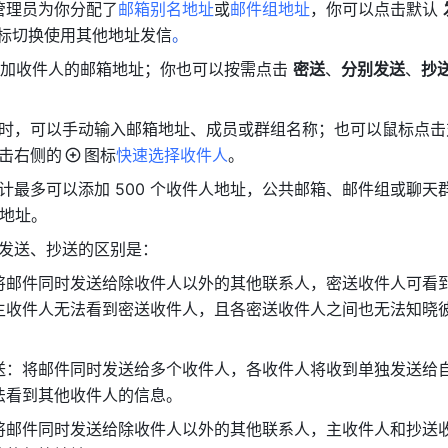
管理员为你分配了
邮箱别名地址
或
邮件组地址
，你可以点击默认 
标切换使用其他地址发信
。
添加收件人的邮箱地址；你也可以按需点击 
密送
、
分别发送
、
抄
时，可以手动输入邮箱地址、成员或群组名称；也可以鼠标点击
击右侧的
图标
快速选择收件人
。
计最多可以添加 500 个收件人地址，公共邮箱、邮件组或聊天
箱地址。
发送、抄送的区别是：
将邮件同时发送给除收件人以外的其他联系人，密送收件人可看
主收件人无法看到密送收件人，且各密送收件人之间也无法知晓
送：将邮件同时发送给多个收件人，各收件人将收到单独发送给
法看到其他收件人的信息。
将邮件同时发送给除收件人以外的其他联系人，主收件人和抄送