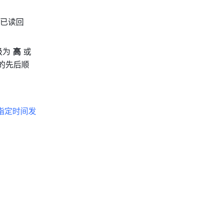
送已读回
为 
高
 或 
的先后顺
指定时间发