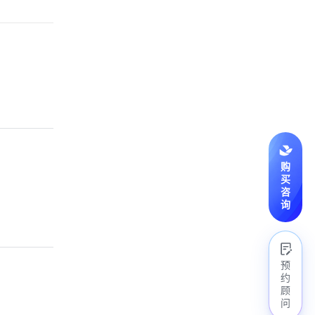
购
买
咨
询
预
约
顾
问