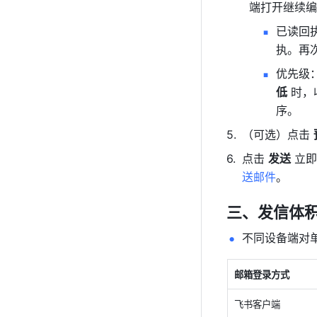
端打开继续编
已读回
执。再次
优先级：
低
 时
序。
（可选）点击 
点击 
发送
 立
送邮件
。
三、发信体
不同设备端对
邮箱登录方式
飞书客户端