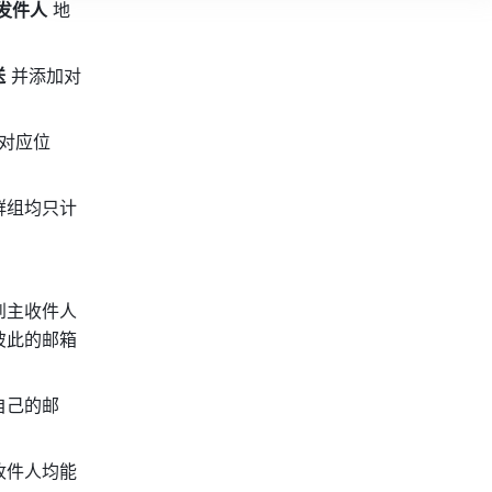
发件人
 地
送
 并添加对
对应位
群组均只计
到主收件人
彼此的邮箱
自己的邮
收件人均能