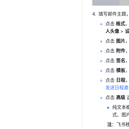
填写邮件主题
点击
 格式
人头像 
> 
点击 
图片
点击 
附件
点击 
签名
点击 
模板
点击 
日程
发送日程邀
点击 
高级
纯文本
式、图
注
：飞书