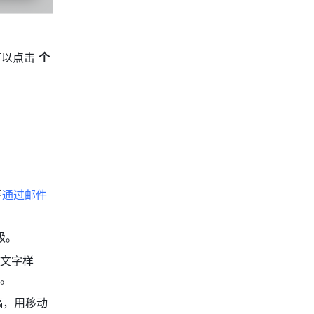
以点击 
个
考
通过邮件
级。
加文字样
能。
稿，用移动