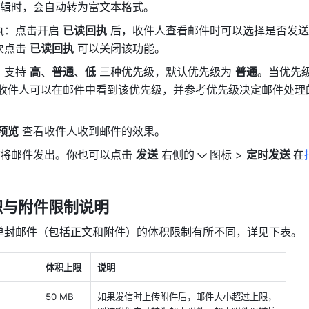
辑时，会自动转为富文本格式。
执：点击开启 
已读回执
 后，收件人查看邮件时可以选择是否发
点击 
已读回执
 可以关闭该功能。
支持 
高
、
普通
、
低
 三种优先级，默认优先级为 
普通
。当优先级
，收件人可以在邮件中看到该优先级，并参考优先级决定邮件处理
预览
 查看收件人收到邮件的效果。
即将邮件发出。你也可以点击 
发送
 右侧的
图标 > 
定时发送 
在
积与附件限制说明
单封邮件（包括正文和附件）的体积限制有所不同，详见下表。
体积上限
说明
50 MB
如果发信时上传附件后，邮件大小超过上限，