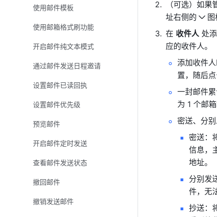
（可选）如果
使用邮件模板
址右侧的
图
使用邮箱格式刷功能
在 
收件人
 处
应的收件人。
开启邮件纯文本模式
添加收件人
通过邮件发送日程邀请
置，随后点
设置邮件已读回执
一封邮件累
为 1 个邮
设置邮件优先级
密送、分别
预览邮件
密送：
开启邮件定时发送
信息，
地址。
查看邮件发送状态
分别发
撤回邮件
件，无
撤销发送邮件
抄送：