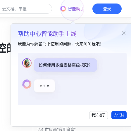
智能助手
登录
帮助中心智能助手上线
我能为你解答飞书使用的问题，快来问问我吧！
控的
本篇目录
1. 微利时代再造房企核心竞争力​
2. 解决方案​
2.1 动态成本策划​
2.2 管理签证变更​
我知道了
去试试
2.3 项目审批管理 ​
2.4 供应商“选用育留”​