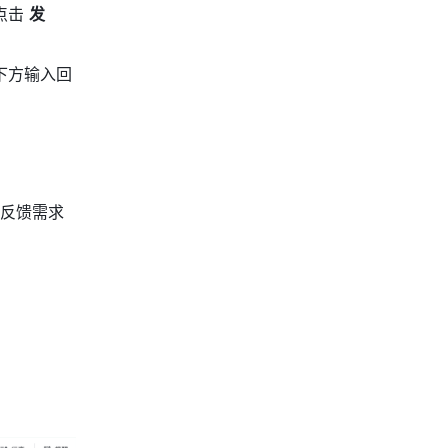
击 
发
下方输入回
反馈需求