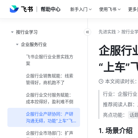
帮助中心
新手入门
使用飞书
更多
先进实践
按行业
按行业学习
企业服务行业
企服行
飞书企服行业全景实践方
案
“上车”
企服行业销售赋能：线索
本文阅读时长：
管得好，商机跑不了
行业：企服行业
企服行业交付服务赋能：
成本控得好，盈利难不倒
推荐阅读人群：
企服行业产研协同：产研
亮点功能：
话
沟通无碍，功能“上车”飞
快
场景介绍
企服行业市场部门：扩声