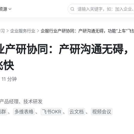
资源
学习
企业服务行业
企服行业产研协同：产研沟通无碍，功能“上车”飞
业产研协同：产研沟通无碍，
飞快
11 分钟
产品经理、技术研发
题群
、
多维表格
、
飞书OKR
、
云文档
、
视频会议