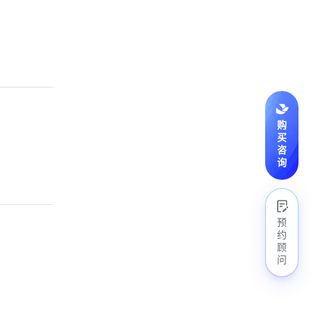
购
买
咨
询
预
约
顾
问