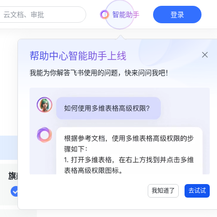
智能助手
登录
帮助中心智能助手上线
我能为你解答飞书使用的问题，快来问问我吧！
本篇目录
一、功能简介​
二、操作流程​
开启两步验证​
旗舰
查看规则配置详情​
我知道了
去试试
三、常见问题​