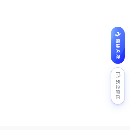
购
买
咨
询
预
约
顾
问