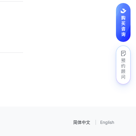
购
买
咨
询
预
约
顾
问
简体中文
English