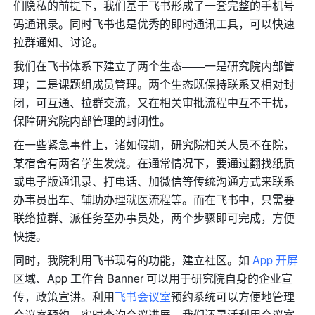
们隐私的前提下，我们基于飞书形成了一套完整的手机号
码通讯录。同时飞书也是优秀的即时通讯工具，可以快速
拉群通知、讨论。
我们在飞书体系下建立了两个生态——一是研究院内部管
理；二是课题组成员管理。两个生态既保持联系又相对封
闭，可互通、拉群交流，又在相关审批流程中互不干扰，
保障研究院内部管理的封闭性。
在一些紧急事件上，诸如假期，研究院相关人员不在院，
某宿舍有两名学生发烧。在通常情况下，要通过翻找纸质
或电子版通讯录、打电话、加微信等传统沟通方式来联系
办事员出车、辅助办理就医流程等。而在飞书中，只需要
联络拉群、派任务至办事员处，两个步骤即可完成，方便
快捷。
同时，我院利用飞书现有的功能，建立社区。如 
App 开屏
区域、App 工作台 Banner 可以用于研究院自身的企业宣
传，政策宣讲。利用
飞书会议室
预约系统可以方便地管理
会议室预约，实时查询会议进展。我们还灵活利用会议室