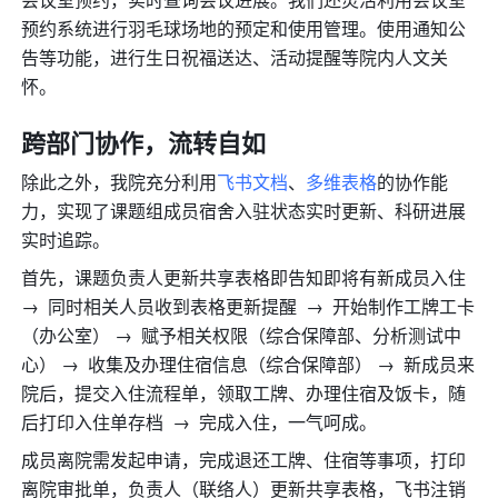
预约系统进行羽毛球场地的预定和使用管理。使用通知公
告等功能，进行生日祝福送达、活动提醒等院内人文关
怀。
跨部门协作，流转自如
除此之外，我院充分利用
飞书文档
、
多维表格
的协作能
力，实现了课题组成员宿舍入驻状态实时更新、科研进展
实时追踪。
首先，课题负责人更新共享表格即告知即将有新成员入住  
→  同时相关人员收到表格更新提醒  →  开始制作工牌工卡
（办公室） →  赋予相关权限（综合保障部、分析测试中
心） →  收集及办理住宿信息（综合保障部） →  新成员来
院后，提交入住流程单，领取工牌、办理住宿及饭卡，随
后打印入住单存档  →  完成入住，一气呵成。
成员离院需发起申请，完成退还工牌、住宿等事项，打印
离院审批单，负责人（联络人）更新共享表格，飞书注销