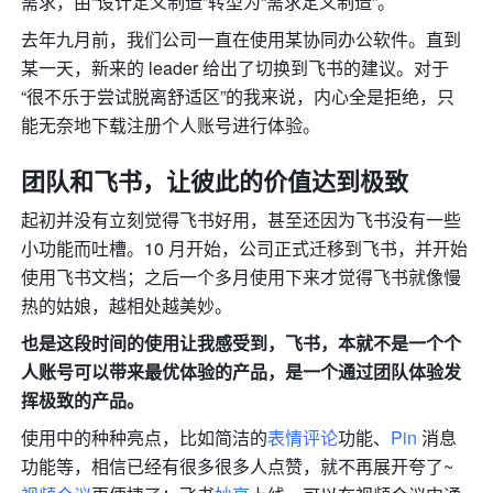
需求，由“设计定义制造”转型为“需求定义制造”。
去年九月前，我们公司一直在使用某协同办公软件。直到
某一天，新来的 leader 给出了切换到飞书的建议。对于
“很不乐于尝试脱离舒适区”的我来说，内心全是拒绝，只
能无奈地下载注册个人账号进行体验。
团队和飞书，让彼此的价值达到极致
起初并没有立刻觉得飞书好用，甚至还因为飞书没有一些
小功能而吐槽。10 月开始，公司正式迁移到飞书，并开始
使用飞书文档；之后一个多月使用下来才觉得飞书就像慢
热的姑
娘，越相处越美妙。
也是这段时间的使用让我感受到，飞书，本就不是一个个
人账号可以带来最优体验的产品，是一个通过团队体验发
挥极致的产品。
使用中的种种亮点，比如简洁的
表情评论
功能、
Pin
 消息
功能等，相信已经有很多很多人点赞，就不再展开夸了~ 