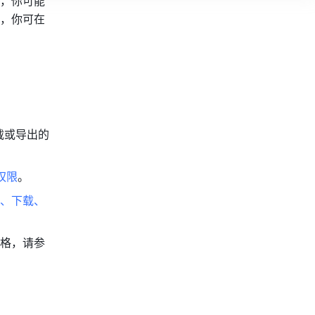
，你可能
，你可在
载或导出的
权限
。
、下载、
格，请参