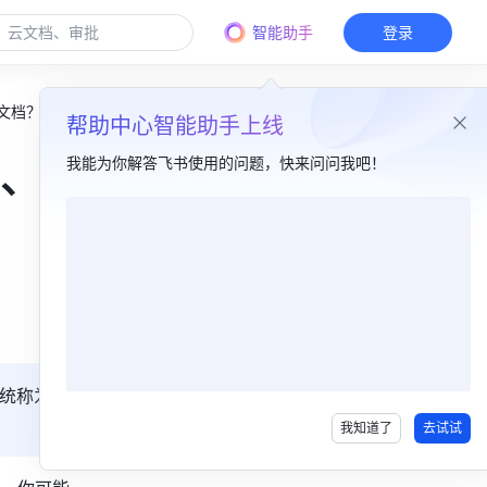
智能助手
登录
文档？
帮助中心智能助手上线
我能为你解答飞书使用的问题，快来问问我吧！
、下
本篇目录
一、问题描述​
二、问题排查​
问题 1：找不到操作按钮或按钮为灰色​
统称为
问题 2：显示报错文案​
我知道了
去试试
问题 3：点击操作按钮后无响应​