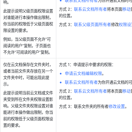
联系云文档所有者
为你开通云文档的
响。
联系云文档所有者
移动
方式 2：
将本页面
此提示说明父级页面权限设置
的位置。
对谁能进行本操作做出限制，
你当前的权限低于父级页面权
联系父级页面所有者
权限设
方式 3：
修改
限设置的要求。
例如，当父级页面不允许“可
阅读的用户”复制，子页面也
不允许“可阅读的用户”复制。 
仅在云文档保存在文件夹时，
方式 1：申请提示中要求的权限：
或者当前文件夹存放在另一个
申请云文档编辑权限
。 
文件夹中时，可能出现此提
联系云文档所有者
为你开通云文档的
示。
联系云文档所有者
移动
方式 2：
将本页面
此提示说明当前云文档或文件
的位置。
夹受到所在文件夹权限设置影
响。父级文件夹权限设置对谁
修改设置
方式 3：联系文件夹的所有者
。 
能进行本操作做出限制，你当
前的权限低于父级页面权限设
置的要求。