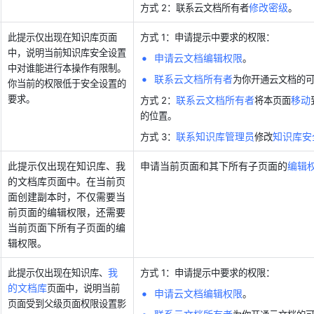
修改密级
方式 2：联系云文档所有者
。
此提示仅出现在知识库页面
方式 1：申请提示中要求的权限：
中，说明当前知识库安全设置
申请云文档编辑权限
。
中对谁能进行本操作有限制。
联系云文档所有者
为你开通云文档的
你当前的权限低于安全设置的
要求。
联系云文档所有者
移动
方式 2：
将本页面
的位置。
联系知识库管理员
知识库安
方式 3：
修改
此提示仅出现在知识库、我
申请当前页面和其下所有子页面的
编辑
的文档库页面中。在当前页
面创建副本时，不仅需要当
前页面的编辑权限，还需要
当前页面下所有子页面的编
辑权限。
我
此提示仅出现在知识库、
方式 1：申请提示中要求的权限：
的文档库
页面中，说明当前
申请云文档编辑权限
。 
页面受到父级页面权限设置影