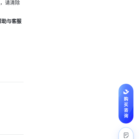
，请清除
帮助与客服
购
买
咨
询