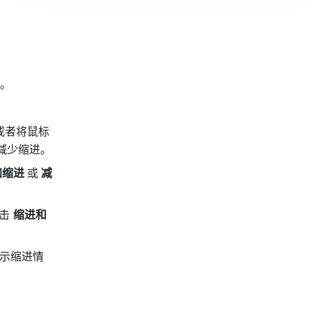
。
或者将鼠标
键减少缩进。
缩进 
或
 减
击 
缩进和
示缩进情