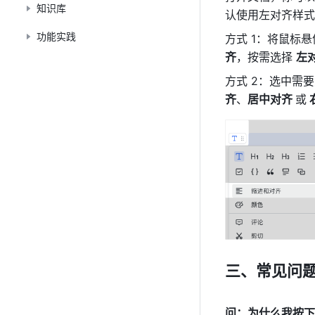
知识库
认使用左对齐样式
功能实践
方式 1：将鼠标
齐
，按需选择 
左
方式 2：选中需
齐
、
居中对齐 
或
三、常见问
问：为什么我按下