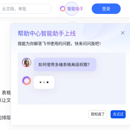
智能助手
登录
帮助中心智能助手上线
我能为你解答飞书使用的问题，快来问问我吧！
本篇目录
一、功能简介​
二、操作流程 ​
、表格、群
设置缩进​
以让文章内
设置对齐​
我知道了
去试试
的排版布局
三、常见问题​