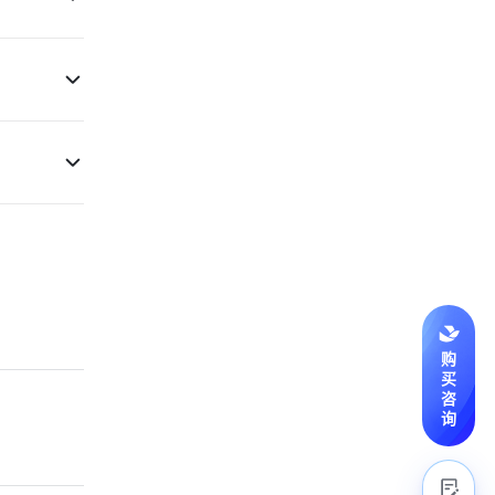
购
买
咨
询