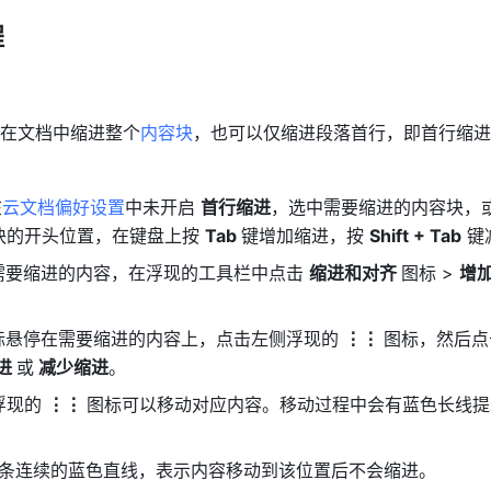
 
在文档中缩进整个
内容块
，也可以仅缩进段落首行，即首行缩进
在
云文档偏好设置
中未开启 
首行缩进
，选中需要缩进的内容块，
块的开头位置，
在键盘上按 
Tab 
键增加缩进，按 
Shift + Tab
 
需要缩进的内容，在浮现的工具栏中点击 
缩进和对齐 
图标 > 
增加
标悬停在需要缩进的内容上，点击左侧浮现的 
⋮⋮ 
图标，然后点
进 
或
 减少缩进
。
现的 
⋮⋮ 
图标可以移动对应内容。移动过程中会有蓝色长线提
条连续的蓝色直线，表示内容移动到该位置后不会缩进。