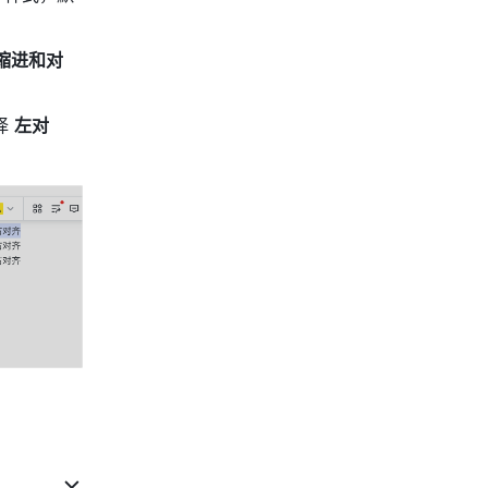
缩进和对
 
左对