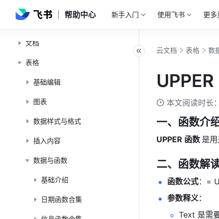
帮助中心
新手入门
使用飞书
更多
云文档通用功能
文档
云文档
表格
数
表格
UPPER
基础编辑
图表
本文阅读时长：
一、函数介
数据样式与格式
UPPER 函数 
是用
插入内容
数据与函数
二、函数解
基础介绍
函数公式
：= U
参数释义
： 
日期函数合集
Text 是
信息函数合集