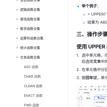
举个例子
： 
逻辑函数合集
= UPPER("
查找函数合集
结果为 ABC
数学函数合集
三、操作步
运算符函数合集
使用 UPPER
统计函数合集
选中单元格，
文本函数合集
后选择
文本
中
ASC 函数
在单元格中分别输
CHAR 函数
按
回车
键，单元
CLEAN 函数
EXACT 函数
FIND 函数