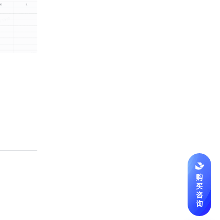
购
买
咨
询