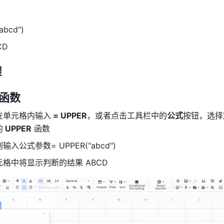
abcd")
D 
骤
 函数
在单元格内输入
 = UPPER
，或者点击工具栏中的
公式
按钮，选择
的
 UPPER
 函数 
入公式参数= UPPER("abcd") 
格中将显示判断的结果 ABCD 