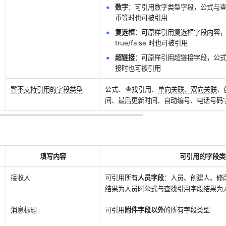
数字
：可引用数字类型字段，公式与
币等时也可被引用
复选框
：可原样引用复选框字段内容，
true/false 时也可被引用
超链接
：可原样引用超链接字段，公
接时也可被引用
、
暂不支持引用的字段类型
公式
查找引用、
单向关联、双向关联
、
间、最后更新时间、自动编号、电话号码
填写内容
可引用的字段类
接收人
可引用所有
人员字段
：人员、创建人、修
结果为人员时公式与查找引用字段结果为
消息标题
可引用
附件字段以外
的所有字段类型