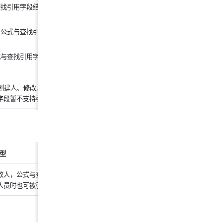
查找引用字段结果为数字、货
公式与查找引用字段结果为 
式与查找引用字段结果为超链
创建人、修改人、创建时
/
字段暂不支持引用字段内容
型
备注
改人，公式与查找引用字段
/
人员时也可被引用
引用
单向/双向关联
字段时，结果将为当前
记录索引列的内容