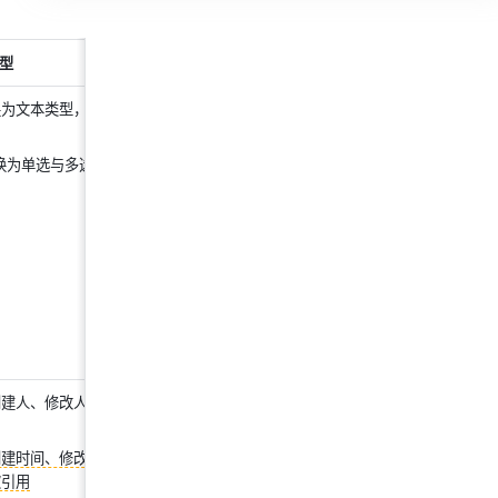
型
备注
换为文本类型，复选框将被自
暂不支持引用自动编号、附件、电话号码
字段
换为单选与多选的选项，复
引用
单向/双向关联
字段时，结果将为当前
记录索引列的内容
引用
复选框
时，结果将被自动转换为 
true/false
引用
超链接
时，结果将自动转换为超链接
的文本
引用
公式
和
查找引用
字段时，需先添加
 查
（详细操作请见下文）
找记录
 的操作
创建人、修改人等），公式与
/
用
创建时间、修改时间等）
，公
被引用