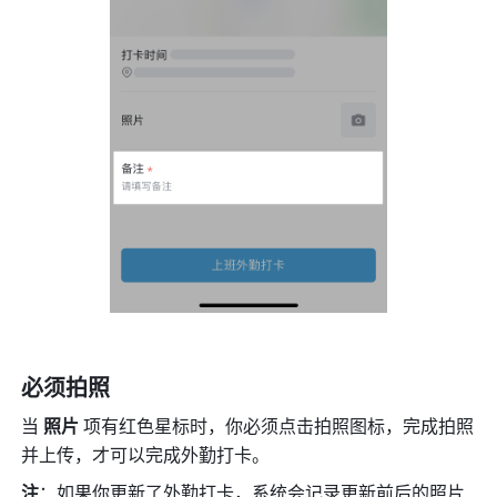
必须拍照
当 
照片
 项有红色星标时，你必须点击拍照图标，完成拍照
并上传，才可以完成外勤打卡。
注
：如果你更新了外勤打卡，系统会记录更新前后的照片