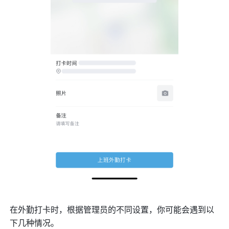
在外勤打卡时，根据管理员的不同设置，你可能会遇到以
下几种情况。