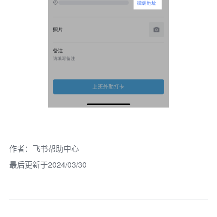
作者
：
飞书帮助中心
最后更新于2024/03/30