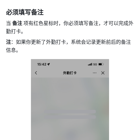
必须填写备注
当 
备注
 项有红色星标时，你必须填写备注，才可以完成外
勤打卡。
注
：如果你更新了外勤打卡，系统会记录更新前后的备注
信息。