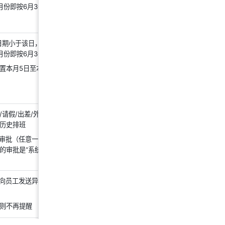
 月份即按6月30日为封账日期
大日期小于该日，则按该月份的
 月份即按6月30日为日期范围
置本月5日至本月31日为日
假/出差/外出/加班/换
历史排班
换班审批（任意一个），还需设
的审批是“系统自动撤销”还
时向员工发送异常考勤处理提
则不再提醒