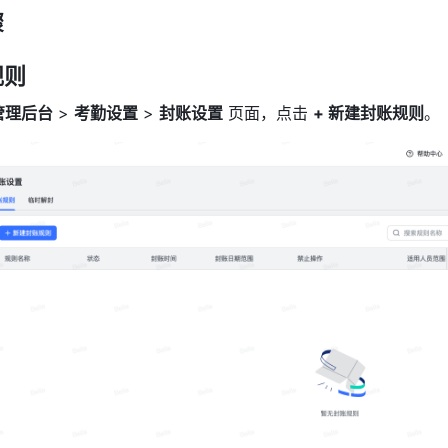
骤
规则
管理后台
 > 
考勤设置
 > 
封账设置
 页面，点击 
+ 新建封账规则
。