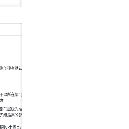
则创建者默认为负责人，如
于以所在部门的形式被添
准
部门层级为准。若员工在多
先级最高的部门为准
大日期小于该日，则按该月份的