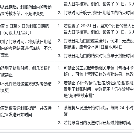
最大日期核算。例如：设置了 31 日，6
即从此刻起，封账范围内的考勤
封账时间应晚于封账日期范围的结束时间
结果将被冻结，不允许变更
若设置了 29-31 日，当某个月份的最
设置 x 日至 x 日为封账日期范
最大日期核算。例如：设置了 31 日，6
围（可设上月/当月）
封账日期范围应覆盖全月，例如：无法设
即到了封账时间，将对该日期范
期范围，应包含本月1日至本月4日
围内的考勤结果进行冻结，不允
许变更
封账日期范围的结束时间应早于封账时间
可禁止员工发起考勤相关申请（包括补卡/请
勾选到了封账时间，哪几类操作
班），可禁止管理员修改考勤结果、修改
将被禁止
若禁止了补卡/请假/出差/外出/加班/
即不允许通过这些方式对考勤结
置到了封账时间，封账范围内仍在流程中
果变更
是“允许继续审批”
系统将从发送开始时间起，每隔 24 小
设置是否发送封账提醒，并支持
醒
自定义发送开始时间
若封账当日的发送时间已超过封账时间，