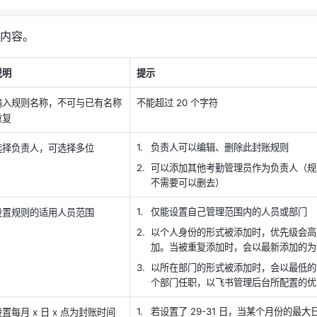
内容。
说明
提示
输入规则名称，不可与已有名称
不能超过 20 个字符
重复
负责人可以编辑、删除此封账规则
选择负责人，可选择多位
可以添加其他考勤管理员作为负责人（规
不需要可以删去）
仅能设置自己管理范围内的人员或部门
设置规则的适用人员范围
以个人身份的形式被添加时，优先级会高
加。当被重复添加时，会以最新添加的为
以所在部门的形式被添加时，会以最低的
个部门任职，以飞书管理后台所配置的优
若设置了 29-31 日，当某个月份的最
设置每月 x 日 x 点为封账时间