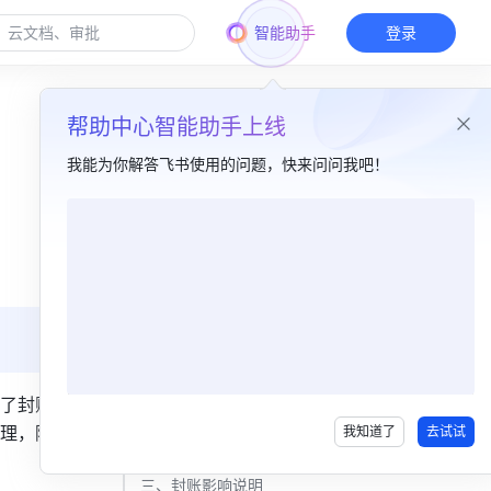
智能助手
登录
帮助中心智能助手上线
我能为你解答飞书使用的问题，快来问问我吧！
本篇目录
一、功能简介​
二、操作步骤​
1. 新建封账规则​
2. 启用、删除封账规则​
了封账时
理，降低
我知道了
去试试
3. 临时解封​
三、封账影响说明​