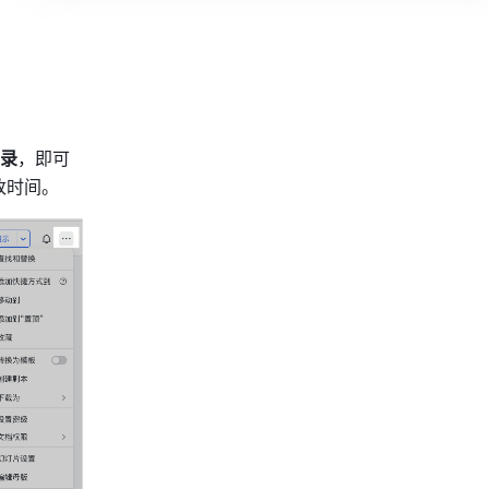
录
，即可
时间。 