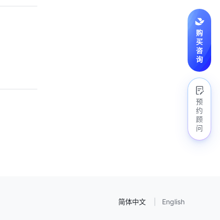
购
买
咨
询
预
约
顾
问
简体中文
English