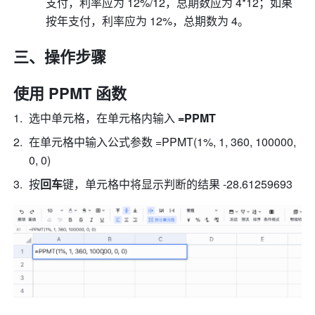
支付，利率应为 12%/12，总期数应为 4*12；如果
按年支付，利率应为 12%，总期数为 4。 
三、操作步骤
使用 PPMT 函数
选中单元格，在单元格内输入
 =PPMT
在单元格中输入公式参数 =PPMT(1%, 1, 360, 100000, 
0, 0) 
按
回车
键，单元格中将显示判断的结果 -28.61259693 