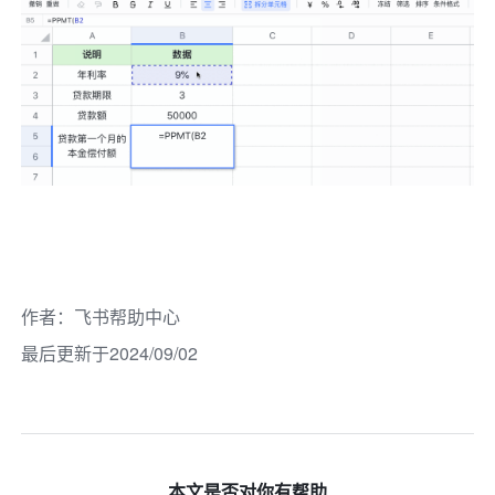
作者
：
飞书帮助中心
最后更新于2024/09/02
本文是否对你有帮助