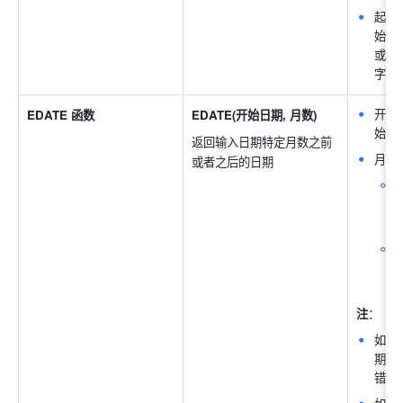
起始
始日
或格
字、
开始
EDATE 函数
EDATE(开始日期, 月数)
始日
返回输入日期特定月数之前
月数
或者之后的日期
注
：
如任
期类型
错误