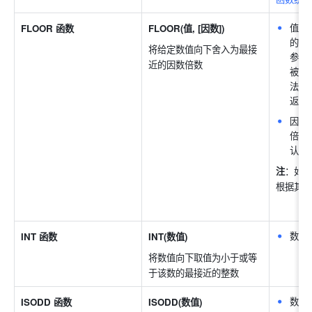
值：
FLOOR 函数
FLOOR(值, [因数])
的因
将给定数值向下舍入为最接
参数
近的因数倍数
被转
法被
返回 
因数
倍数
认值为
注
：如
根据其
数值
INT 函数
INT(数值)
将数值向下取值为小于或等
于该数的最接近的整数
数值
ISODD 函数
ISODD(数值)