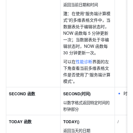
返回当前日期和时间 
注
：在使用“服务端计算模
式”的多维表格文件中，当
数据表处于编辑状态时，
NOW 函数每 5 分钟更新
一次；当数据表处于非编
辑状态时，NOW 函数每 
30 分钟更新一次。
可以在
性能诊断
界面的左
下角查看当前多维表格文
件是否使用了“服务端计算
模式”。
时间
SECOND 函数
SECOND(时间)
以数字格式返回特定时间的
秒钟部分
TODAY 函数
TODAY()
/
返回当天的日期