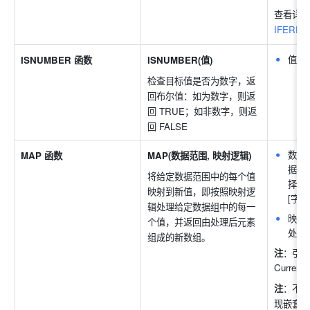
查看详
IFERR
值：
ISNUMBER 函数
ISNUMBER(值)
检查目标值是否为数字，返
回布尔值：如为数字，则返
回 TRUE；如非数字，则返
回 FALSE
数据
MAP 函数
MAP(数据范围, 映射逻辑)
据，
将给定数据范围中的每个值
择 [
映射到新值，即按照映射逻
[字段
辑处理给定数据组中的每一
映射
个值，并返回由处理后元素
处理
组成的新数组。
注
：引用
Curren
注
：不
现嵌套，将