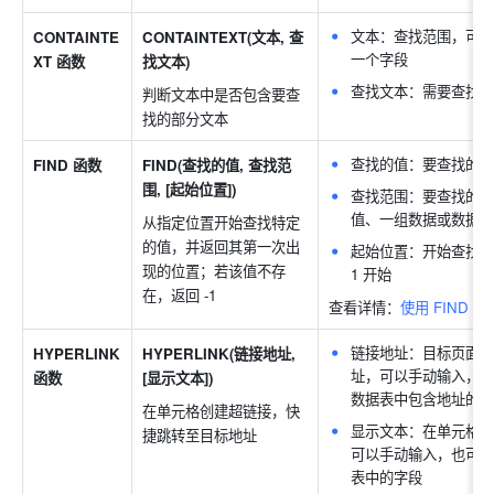
文本：查找范围，可
CONTAINTE
CONTAINTEXT(
文本
, 查
一个字段
XT 函数
找文本)
查找文本：需要查找
判断文本中是否包含要查
找的部分文本
查找的值：要查找的
FIND 函数
FIND(查找的值, 查找范
围, [起始位置])
查找范围：要查找的
值、一组数据或数据
从指定位置开始查找特定
的值，并返回其第一次出
起始位置：开始查找的
现的位置；若该值不存
1 开始
在，返回 -1
查看详情：
使用 FIND 
链接地址：目标页面
HYPERLINK 
HYPERLINK(链接地址, 
址，可以手动输入，
函数
[显示文本])
数据表中包含地址的
在单元格创建超链接，快
显示文本：在单元格
捷跳转至目标地址
可以手动输入，也可
表中的字段