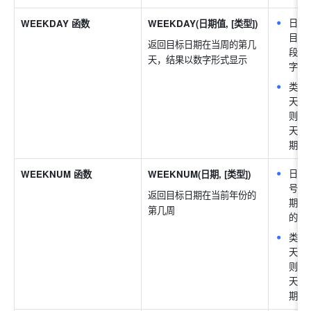
日期
WEEKDAY 函数
WEEKDAY(日期值, [类型])
目标
返回目标日期在当周的第几
段或
天，结果以数字形式显示
字、
类型
天从
则该
天开
期一
日期
WEEKNUM 函数
WEEKNUM(日期, [类型])
号的
返回目标日期在当前年份的
期字
第几周
的数
类型
天从
则该
天开
期一