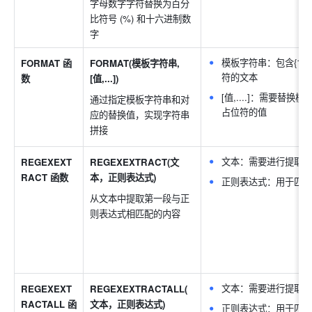
字母数字字符替换为百分
比符号 (%) 和十六进制数
字
模板字符串：包含{1}、{
FORMAT 函
FORMAT(模板字符串,
符的文本
数
[值,...])
[值,....]：需要替
通过指定模板字符串和对
占位符的值
应的替换值，实现字符串
拼接
文本：需要进行提取
REGEXEXT
REGEXEXTRACT(文
RACT 函数
本，正则表达式)
正则表达式：用于匹
从文本中提取第一段与正
则表达式相匹配的内容
文本：需要进行提取
REGEXEXT
REGEXEXTRACTALL(
RACTALL 函
文本，正则表达式)
正则表达式：用于匹