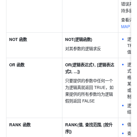
错误并提
持多层嵌
查看详
MAP 函
逻辑
NOT 函数
NOT(逻辑函数)
TRU
对其参数的逻辑求反
值或
逻辑
OR 函数
OR(逻辑表达式1, [逻辑表达
式或
式2, ...])
格的
只要提供的参数中任何一个
某种逻
为逻辑真就返回 TRUE，如
或 F
果提供的所有参数均为逻辑
制转
假则返回 FALSE
逻辑
结果
值：
RANK 函数
RANK(值, 查找范围, [按升
序])
查找