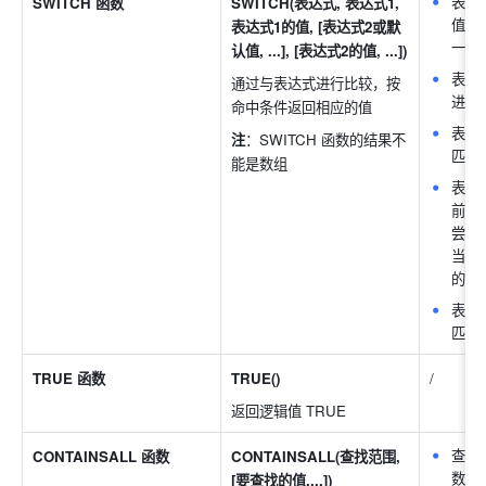
表达
SWITCH 函数
SWITCH(表达式, 表达式1, 
值，
表达式1的值, [表达式2或默
一个
认值, ...], [表达式2的值, ...])
表达
通过与表达式进行比较，按
进行
命中条件返回相应的值
表达
注
：SWITCH 函数的结果不
匹配
能是数组
表达
前的
尝试
当没
的默
表达
匹配
TRUE 函数
TRUE()
/
返回逻辑值 TRUE
查找
C
ONTAINSALL 函数
CONTAINSALL(查找范围,
数值
[要查找的值,...])