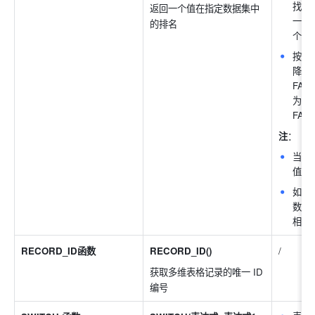
找数
返回一个值在指定数据集中
一组
的排名
个字
按升
降序
FAL
为升
FAL
注
：
当未
值时，
如果
数值
相同
RECORD_ID函数
RECORD_ID()
/
获取多维表格记录的唯一 ID 
编号