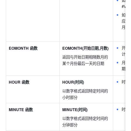
如果
#VA
如果
应的
月最
开始
EOMONTH 函数
EOMONTH
(开始日期,月数)
计算
返回与开始日期相隔数月的
月数
某个月份最后一天的日期
期；
时间
HOUR 函数
HOUR(时间)
以数字格式返回特定时间的
小时部分
时间
MINUTE 函数
MINUTE(时间)
以数字格式返回特定时间的
分钟部分