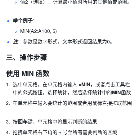
值2（选填）：计算最小值时所用的其他值或范围。 
举个例子
： 
MIN(A2:A100, 5) 
注
：参数是数字形式，文本形式返回结果为0。 
三、操作步骤
使用 MIN 函数
选中单元格，在单元格内输入
 =MIN
，或者点击工具栏
中的
公式
按钮，选择
统计
，然后选择
统计
中的
MIN
函数 
在单元格中输入要统计的范围或者用鼠标直接拉取范围 
按
回车
键，单元格中将显示判断的结果 
拖拽单元格右下角的 
+
 号至所有需要判断的区域 