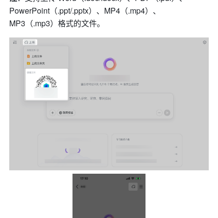
PowerPoint（.ppt/.pptx）、MP4（.mp4）、
MP3（.mp3）格式的文件。