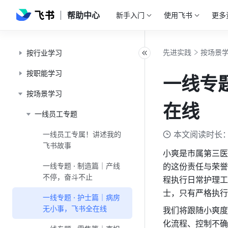
帮助中心
新手入门
使用飞书
更多
先进实践
按场景
按行业学习
按职能学习
一线专题
按场景学习
在线
一线员工专题
本文阅读时长：
一线员工专属！讲述我的
飞书故事
小爽是市属第三医
一线专题 · 制造篇｜产线
的这份责任与荣誉
不停，奋斗不止
程执行日常护理工
士，只有严格执行
一线专题 · 护士篇｜病房
无小事，飞书全在线
我们将跟随小爽度
化流程、控制不确