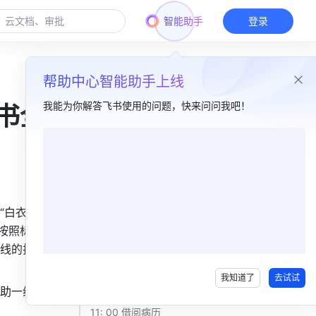
智能助手
登录
帮助中心智能助手上线
我能为你解答飞书使用的问题，快来问问我吧！
书全
本篇目录
🔹 护士小爽的一天​
前一天 查看排班 ​
白衣天使”
按照标准流
08: 00 打卡交班 ​
线的护
10: 00 办理转诊 ​
我知道了
去试试
10: 30 远程会诊 ​
助一线优
11: 00 借阅病历 ​