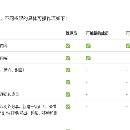
，不同权限的具体可操作项如下：
管理员
可编辑的成员
可
内容
✅ 
✅ 
✅
内容 
✅ 
✅ 
-
、简介、封面）
✅ 
-
-
✅ 
-
-
理员和成员
✅ 
-
-
以对外分享、新建一级页面、查看
✅ 
-
-
建副本/打印/导出、评论、移动和删