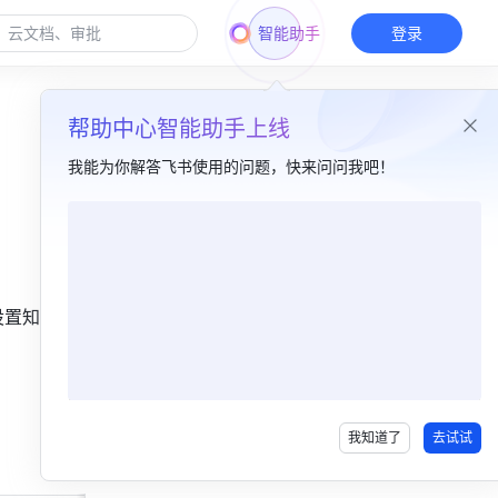
智能助手
登录
帮助中心智能助手上线
我能为你解答飞书使用的问题，快来问问我吧！
本篇目录
一、简介​
设置知识库
二、说明​
知识库角色​
权限详情​
我知道了
去试试
三、了解更多​