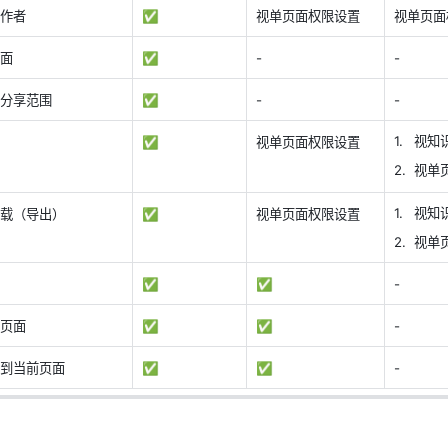
作者
✅ 
视单页面权限设置
视单页面
面
✅ 
-
-
分享范围 
✅ 
-
-
视知
✅ 
视单页面权限设置
视单
视知
载（导出）
✅ 
视单页面权限设置
视单
✅ 
✅ 
-
页面 
✅ 
✅ 
-
到当前页面
✅ 
✅ 
-