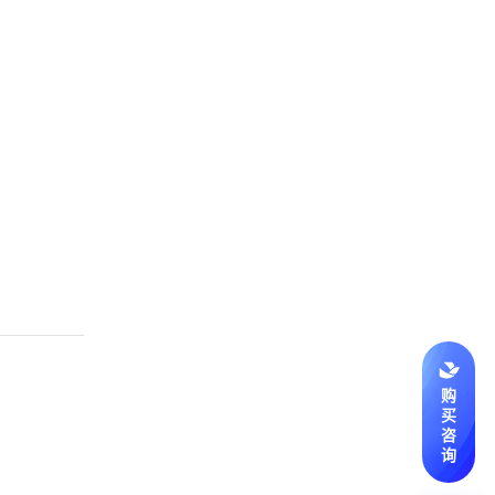
购
买
咨
询