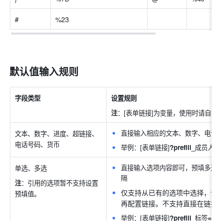
#
%23
默认值输入规则
字段类型
设置规则
注
：[表单链接]为变量，使用时请自
直接输入相应的文本、数字、电话
文本、数字、进度、超链接、
电话号码、货币
举例：[表单链接]
?prefill_
成员人数
直接输入选项内容即可，预填多选
单选、
多选
隔
注
：引用的选项暂不支持设置
仅支持从已有的选项中选择，请
预填值。
再配置链接。不支持直接在链接
举例：[表单链接]
?prefill_
标签
=
功