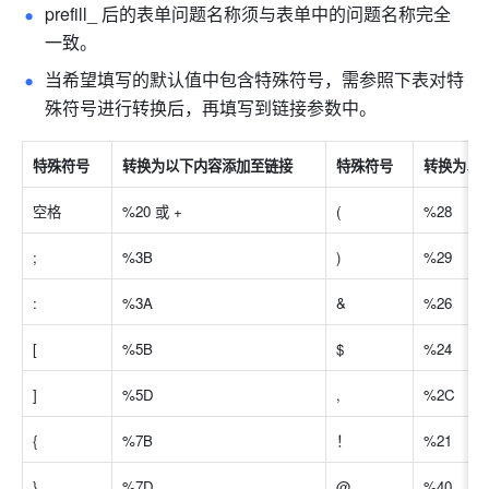
prefill_ 后的表单问题名称须与表单中的问题名称完全
一致。
当希望填写的默认值中包含特殊符号，需参照下表对特
殊符号进行转换后，再填写到链接参数中。
特殊符号
转换为以下内容添加至链接
特殊符号
转换为以
空格
%20 或 +
(
%28
;
%3B
)
%29
:
%3A
&
%26
[
%5B
$
%24
]
%5D
,
%2C
{
%7B
！
%21
}
%7D
@
%40