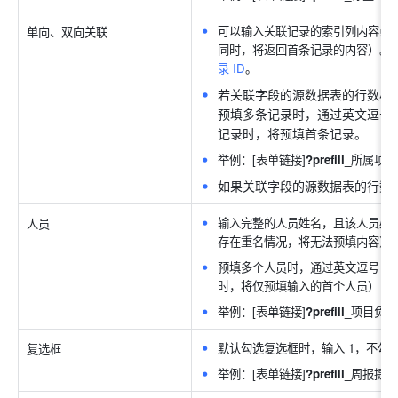
可以输入关联记录的索引列内容或关
单向、双向关联
同时，将返回首条记录的内容）。
录 ID
。
若关联字段的源数据表的行数小于等
预填多条记录时，通过英文逗号
记录时，将预填首条记录。
举例：[表单链接]
?prefill_
所属项目
如果关联字段的源数据表的行数超过
输入完整的人员姓名，且该人员必
人员
存在重名情况，将无法预填内容）
预填多个人员时，通过英文逗号（
时，将仅预填输入的首个人员）
举例：[表单链接]
?
prefill_
项目负责
默认勾选复选框时，输入 1，不勾选
复选框
举例：[表单链接]
?prefill_
周报提交