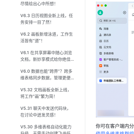
尽情绘出心中所想！
V6.3 日历视图全新上线，任
务安排一目了然！
V6.2 画板新增泳道，工作生
活皆有“道”！
V6.1 在共享屏幕中随心浏览
文档，新妙享模式给你绝佳
体验！
V6.0 数据也能“跨界”？跨多
维表格同步数据，管理更便
捷！
V5.32 文档画板全新上线，
将工作“画”繁为简！
V5.31 聊天中发送代码块，
在讨论中迸发灵感！
V5.30 多维表格自动化能力
使用多维表格群组
升级，无需手动创建飞书任