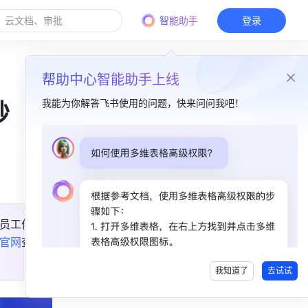
智能助手
登录
帮助中心智能助手上线
我能为你解答飞书使用的问题，快来问问我吧！
妙
本篇目录
焕然一新的导航栏​
更高效的视频会议​
员工作
更便捷的多维表格​
官网
查
更好用的画板 & 表格​
我知道了
去试试
更清晰的任务协作​