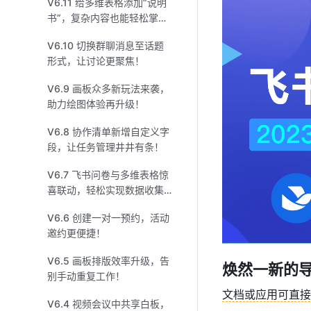
V6.11 给多维表格添加“说明
书”，复杂内容也能轻松掌
握！
V6.10 切换群聊消息至话题
形式，让讨论更聚焦！
V6.9 画板众多新玩法来袭，
助力绘图体验再升级！
V6.8 协作清单新增自定义字
段，让任务管理井井有条！
V6.7 飞书问卷与多维表格惊
喜联动，轻松实现数据收集
整理！
V6.6 创建一对一预约，活动
邀约更便捷！
V6.5 画板排版效率升级，告
焕然一新的
别手动重复工作！
文档或应用可直接
V6.4 视频会议中共享白板，