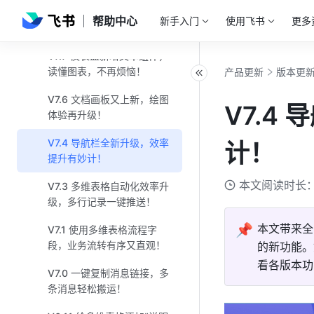
V7.8 使用文档同步块，一处
帮助中心
新手入门
使用飞书
更多
更新，多处实时同步！
V7.7 仪表盘新增文本组件，
读懂图表，不再烦恼！
产品更新
版本更
V7.6 文档画板又上新，绘图
V7.4
体验再升级！
V7.4 导航栏全新升级，效率
计！
提升有妙计！
本文阅读时长：
V7.3 多维表格自动化效率升
级，多行记录一键推送！
📌
本文带来全
V7.1 使用多维表格流程字
段，业务流转有序又直观！
的新功能。
看各版本功
V7.0 一键复制消息链接，多
条消息轻松搬运！