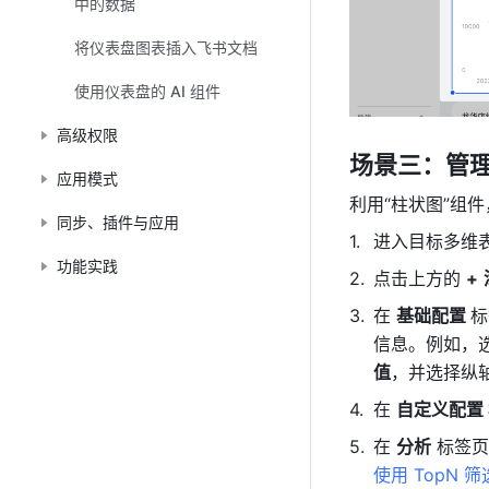
中的数据
将仪表盘图表插入飞书文档
使用仪表盘的 AI 组件
高级权限
场景三：管
应用模式
利用“柱状图”组
同步、插件与应用
进入目标多维
功能实践
点击上方的 
+
在 
基础配置 
标
信息。例如，选
值
，并选择纵
在 
自定义配置 
在 
分析
 标签
使用 TopN