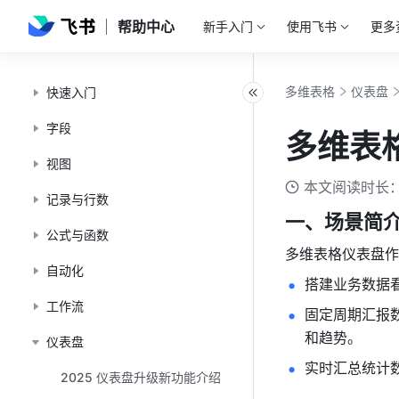
帮助中心
新手入门
使用飞书
更多
多维表格
仪表盘
快速入门
字段
多维表
视图
本文阅读时长：
记录与行数
一、场景简
公式与函数
多维表格仪表盘作
自动化
搭建业务数据
工作流
固定周期汇报
和趋势。
仪表盘
实时汇总统计
2025 仪表盘升级新功能介绍