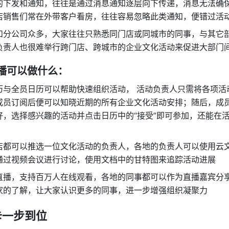
的下发和通知，往往是通过消息通知逐层向下传递，消息无法确
店销售们常在外带客户看房，往往容易忽略此类通知，便错过活
和分公司众多，大家往往只熟悉同门店或同城市的同事，与其它
负责人也很难举行跨门店、跨城市的企业文化活动来促进大部门
直播可以做什么：
历与全员日历可以帮助快速组织活动， 活动负责人只需将各项活
成员订阅后便可以知晓近期的所有企业文化活动安排；随后，成
好，选择感兴趣的活动并点击日历中的“接受”即可参加，还能在
店都可以推选一位文化活动的负责人，各地的负责人可以使用云
通过视频会议进行讨论，使用文档中的甘特图来追踪活动进展
直播，支持百万人在线观看，各地的同事都可以作为直播嘉宾分
家的了解，让大家认识更多的同事，进一步增强组织凝聚力
卡一步到位