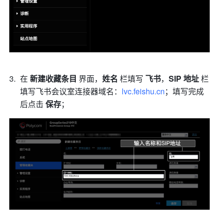
在 
新建收藏条目
 界面，
姓名 
栏填写 
飞书
，
SIP 地址 
栏
填写飞书会议室连接器域名：
lvc.feishu.cn
；填写完成
后点击 
保存
； 