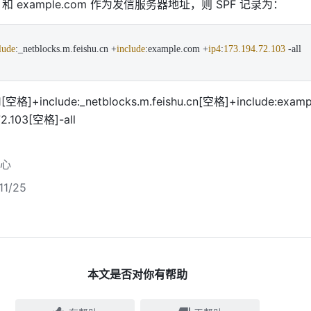
 和 
example.com
 作为发信服务器地址，则 SPF 记录为：
lude
:_netblocks.
m
.
feishu
.
cn
+
include
:example.
com
 +
ip4
:
173.194.72.103
 -all
1[空格]
+include:_netblocks.m.feishu.cn
[空格]
+include:exam
72.103
[空格]-all
心
1/25
本文是否对你有帮助