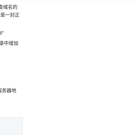
查域名的 
为是一封正
ll" 
记录中增加
服务器地