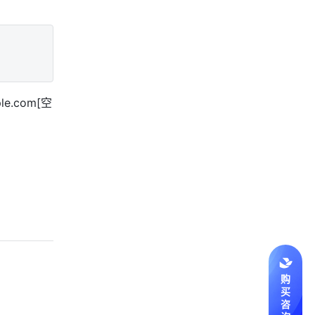
ple.com
[空
购
买
咨