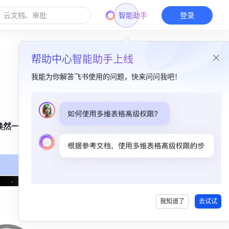
智能助手
登录
帮助中心智能助手上线
我能为你解答飞书使用的问题，快来问问我吧！
本篇目录
焕然一新，
视觉大升级！桌面端界面改版​
自定义个人状态，专注 & 效率利器​
深色模式虽迟但到，桌面端支持主题换肤​
全新个人名片页，内外兼修的个人职场空间​
我知道了
去试试
新增“全局历史记录”，一键定位近期访问​