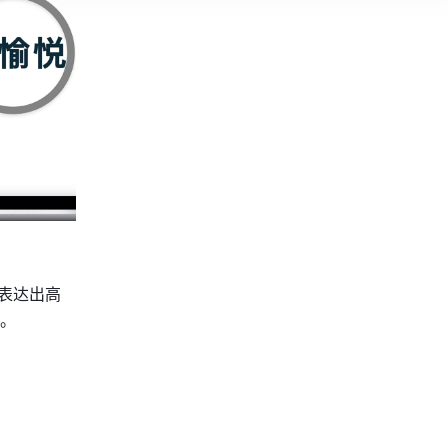
，表达出高
。