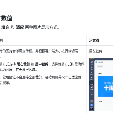
寸数值
 
填充
 和 
适应 
两种图片展示方式。
明
示意图
传的图片会撑满宣传栏，并根据客户端大小进行裁切展
居左裁剪：
。
剪方式支持 
居左裁剪
 和 
居中裁剪
；选择裁剪方式时需确保
心内容展示在无蒙层区域。
：蒙层区域不会直接全部裁剪，会按照屏幕尺寸自适应裁
后展示。