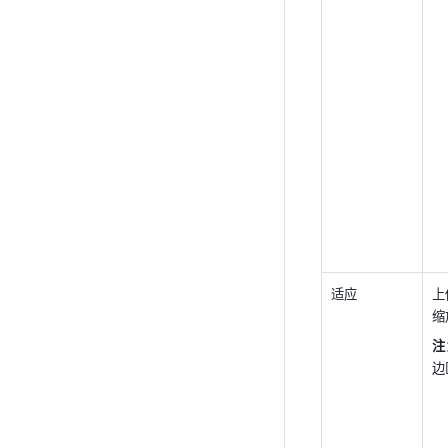
适应
上
缩
注
边