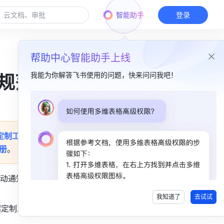
智能助手
登录
帮助中心智能助手上线
我能为你解答飞书使用的问题，快来问问我吧！
规范
本篇目录
一、图片规范​
定制工作
二、建议尺寸数值​
册
。
桌面端​
动通知等
移动端​
我知道了
去试试
绍定制工作