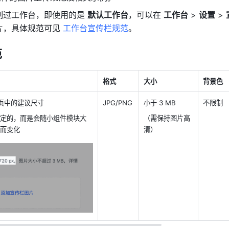
制过工作台，即使用的是 
默认工作台
，可以在 
工作台
 > 
设置
 > 
片，具体规范可见 
工作台宣传栏规范
。
范
格式
大小
背景色
 页中的建议尺寸
JPG/PNG
小于 3 MB
不限制
定的，而是会随小组件模块大
（需保持图片高
而变化
清）