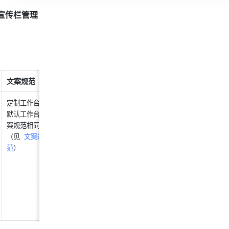
宣传栏管理 
文案规范
按钮样式规范
圆角
透明度
定制工作台和
定制工作台和默认工
不支持
不支持
默认工作台文
作台规范相同。非必
案规范相同
须，若有需符合规范
（见  
文案规
（见 
按钮规范
）
范
）