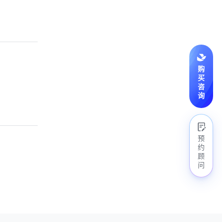
购
买
咨
询
预
约
顾
问