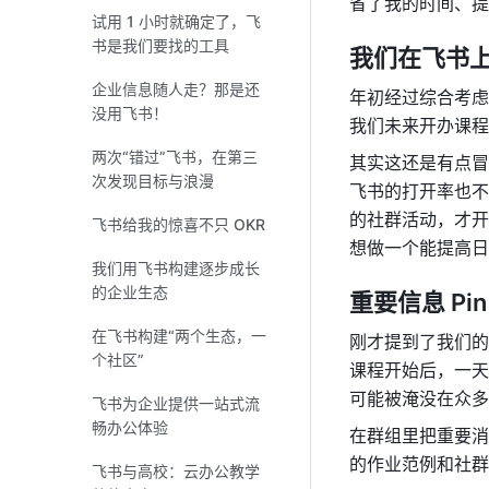
省了我的时间、提
试用 1 小时就确定了，飞
书是我们要找的工具
我们在飞书上
企业信息随人走？那是还
年初经过综合考虑
没用飞书！
我们未来开办课程
两次“错过”飞书，在第三
其实这还是有点冒
次发现目标与浪漫
飞书的打开率也不
的社群活动，才开
飞书给我的惊喜不只 OKR
想做一个能提高日
我们用飞书构建逐步成长
的企业生态
重要信息 Pin
在飞书构建“两个生态，一
刚才提到了我们的
个社区”
课程开始后，一天
可能被淹没在众多
飞书为企业提供一站式流
畅办公体验
在群组里把重要消
的作业范例和社群
飞书与高校：云办公教学