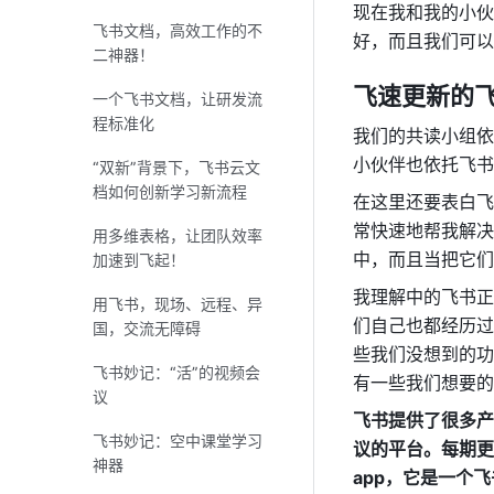
效沟通
现在我和我的小伙
飞书文档，高效工作的不
好，而且我们可以
二神器！
飞速更新的
一个飞书文档，让研发流
程标准化
我们的共读小组依
小伙伴也依托飞书
“双新”背景下，飞书云文
档如何创新学习新流程
在这里还要表白飞
常快速地帮我解决
用多维表格，让团队效率
中，而且当把它们
加速到飞起！
我理解中的飞书正
用飞书，现场、远程、异
们自己也都经历过
国，交流无障碍
些我们没想到的功
飞书妙记：“活”的视频会
有一些我们想要的
议
飞书提供了很多产
飞书妙记：空中课堂学习
议的平台。每期更
神器
app，它是一个