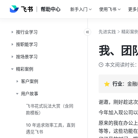
帮助中心
新手入门
使用飞书
更多
先进实践
精彩案
按行业学习
按职能学习
我、团
按场景学习
本文阅读时长：
精彩案例
客户案例
⭐️  行业
：金融
用户故事
谢邀，刚好趁这次
飞书花式玩法大赏（含同
今年加入现公司以
款模板）
原来的我在办公上一
10 年追求效率工具，直到
等等，这些功能在
遇见飞书