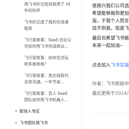
用飞书妙记找到我用了 10
很高兴我们公司选
年的铃声
希望能够做到更加
宙。于我个人而言
飞书妙记成了我的在线课
找不到我，但是飞
程库
最后也希望飞书能
飞行家故事：SaaS 创业公
未来一起加油~
司如何用飞书完成商业化
闭环？
飞行家故事：如何花式玩
转多维表格？
点击加入
飞书实践
飞行家故事：用文档取代
无效沟通，一年节省
作者
：
飞书帮助中
2,000 个小时
最后更新于2024/0
飞行家故事：百人 SaaS
团队如何用飞书机器人提
高 3 倍效率
职场人专区
飞书团队用飞书