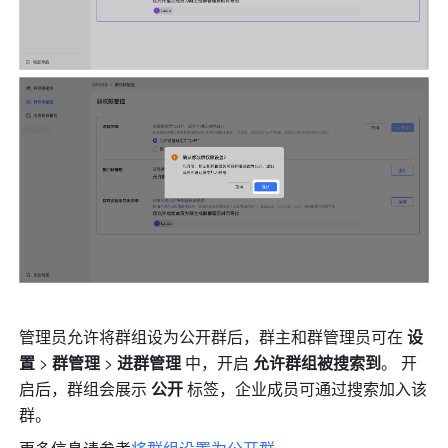
管理员允许将群组设为公开群后，群主和群管理员可在 
设
置 
> 
群管理 
> 
进群管理 
中，开启 
允许群组被搜索到
。
开
启后，群组会展示 
公开 
标签，企业成员可通过搜索加入该
群。 