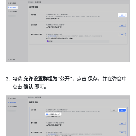
勾选 
允许设置群组为“公开”
，点击 
保存
，并在弹窗中
点击 
确认 
即可。