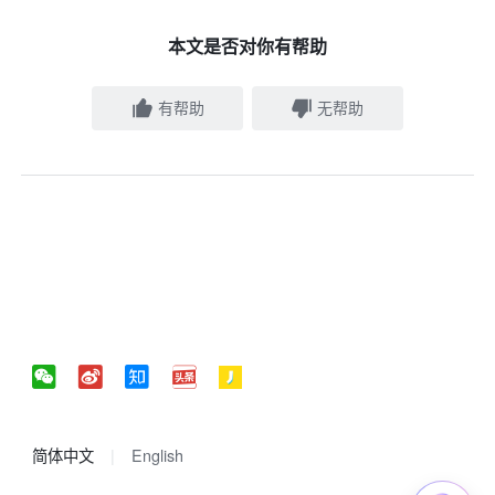
本文是否对你有帮助
有帮助
无帮助
简体中文
English