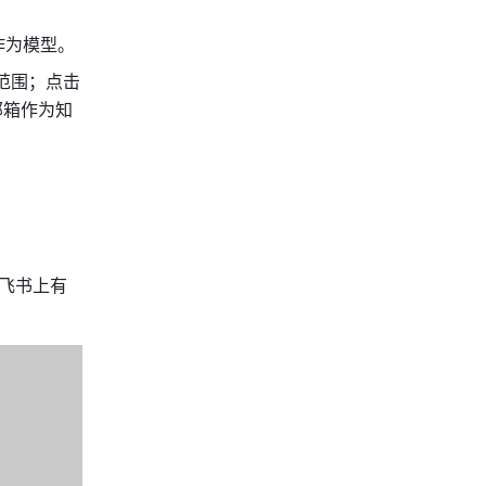
作为模型。
，可选择用于本次对话的知识范围；点击 
邮箱作为知
飞书上有