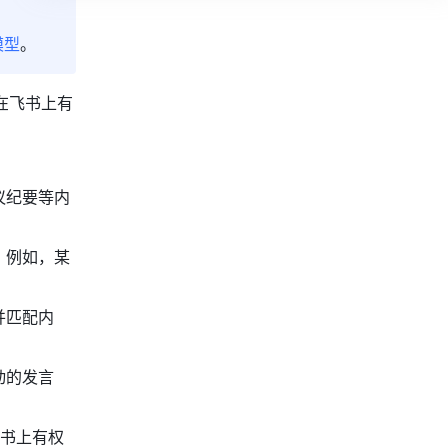
模型
。
在飞书上有
议纪要等内
。例如，某
并匹配内
动的发言
书上有权