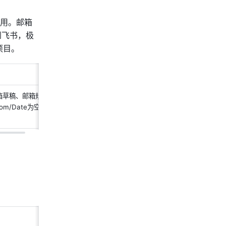
用。邮箱
到飞书，极
项目。
箱草稿、邮箱规
m/Date为空等