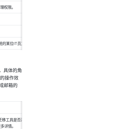
管理权限。
统的某位IT员工。
等，具体的角
的操作效
完成邮箱的
预估耗时
迁移工具是否满足你的
2 天
更多详情。