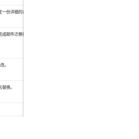
定一份详细的迁移计
1 天
完成邮件迁移操作。
60 天
修改。
3 天
名替换。
1 天
7 天