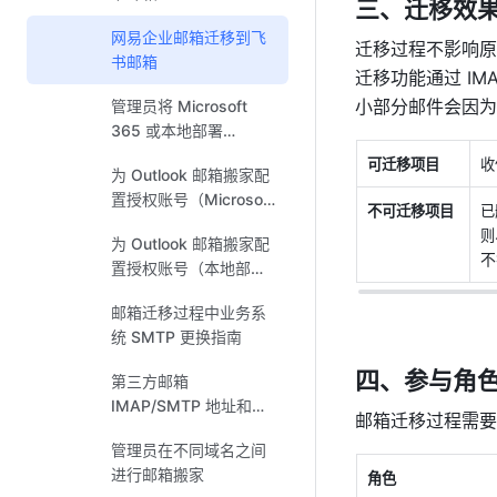
三、迁移效
网易企业邮箱迁移到飞
迁移过程不影响原
书邮箱
迁移功能通过 IM
小部分邮件会因为
管理员将 Microsoft
365 或本地部署
Exchange 邮箱迁移至
可迁移项目
收
为 Outlook 邮箱搬家配
飞书邮箱
置授权账号（Microsoft
不可迁移项目
已
365 版本）
则
为 Outlook 邮箱搬家配
不
置授权账号（本地部署
Exchange 版本）
邮箱迁移过程中业务系
统 SMTP 更换指南
四、参与角
第三方邮箱
IMAP/SMTP 地址和端
邮箱迁移过程需要
口
管理员在不同域名之间
进行邮箱搬家
角色