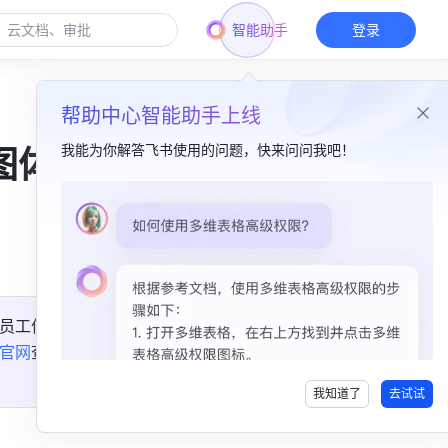
智能助手
登录
帮助中心智能助手上线
我能为你解答飞书使用的问题，快来问问我吧！
图体
本篇目录
文档画板升级​
多维表格上新​
员工作
表格在线打印​
官网
查
离线编辑文档​
我知道了
去试试
邮箱能力提升​