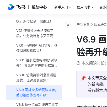
V7.4 导航栏全新升级，效率
提升有妙计！
帮助中心
新手入门
使用飞书
更多
V7.3 多维表格自动化效率升
级，多行记录一键推送！
产品更新
版本更
V7.1 使用多维表格流程字
段，业务流转有序又直观！
V6.9
V7.0 一键复制消息链接，多
验再升
条消息轻松搬运！
V6.11 给多维表格添加“说明
本文阅读时长：
书”，复杂内容也能轻松掌
握！
V6.10 切换群聊消息至话题
📌
本文带来全
形式，让讨论更聚焦！
的新功能。
V6.9 画板众多新玩法来袭，
看各版本功
助力绘图体验再升级！
V6.8 协作清单新增自定义字