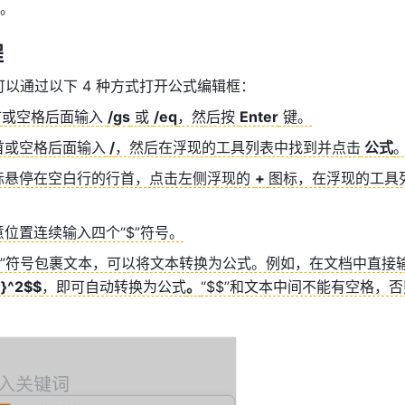
。
程
以通过以下 4 种方式打开公式编辑框：
首或空格后面输入 
/gs
 或 
/eq
，然后按 
Enter
 键。
首或空格后面输入
 /
，然后在浮现的工具列表中找到并点击
 公式
标悬停在空白行的行首，点击左侧浮现的 
+ 
图标，在浮现的工具
意位置连续输入四个“$”符号。
j}^2$$
，即可自动转换为公式
。
“$$”和文本中间不能有空格，