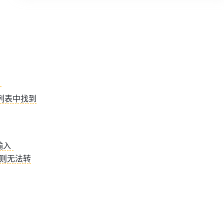
。
列表中找到
：用“$$...$$”符号包裹文本，可以将文本转换为公式。例如，在文档中直接输入 
否则无法转