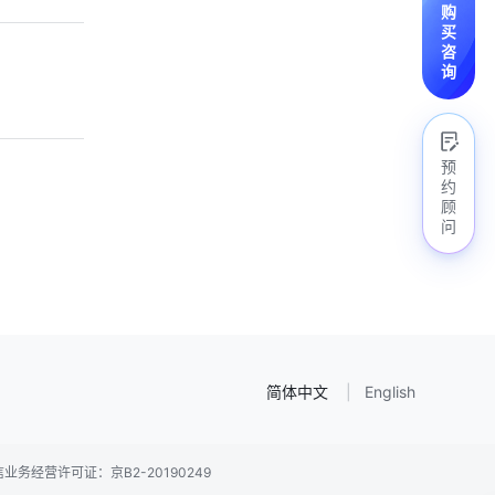
购
买
咨
询
预
约
顾
问
简体中文
English
业务经营许可证：京B2-20190249