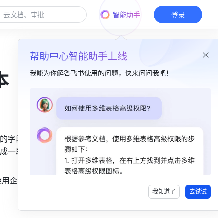
智能助手
登录
帮助中心智能助手上线
我能为你解答飞书使用的问题，快来问问我吧！
本
本篇目录
一、功能简介​
的字段内
二、操作流程​
成一段文
1. 创建工作流​
2. 添加并配置节点​
使用企业购
我知道了
去试试
三、相关报错及解决方式​