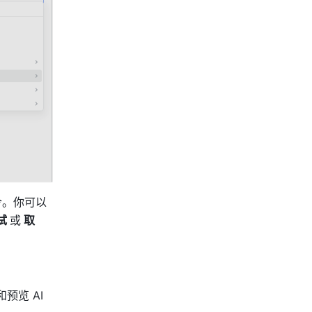
令。你可以
试 
或
 取
预览 AI 