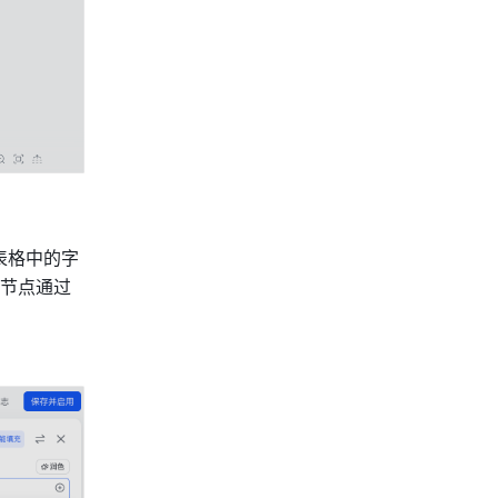
表格中的字
段内容。此处支持引用记录或字段。如需引用所有记录中的字段组合，可以在前序节点通过 