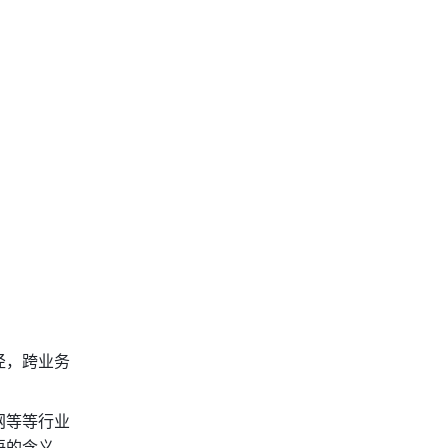
径，跨业务
网等等行业
的含义。 