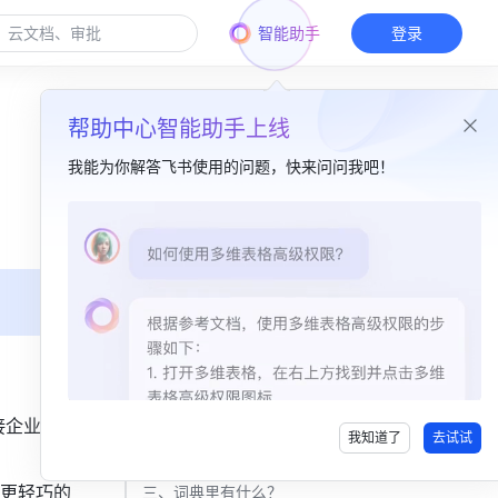
智能助手
登录
帮助中心智能助手上线
我能为你解答飞书使用的问题，快来问问我吧！
本篇目录
一、为什么要用词典？​
二、如何从 0 到 1 搭建词典？​
1. 冷启动​
2. 推广期​
接企业知识
我知道了
去试试
3. 维护期​
更轻巧的
三、词典里有什么？​