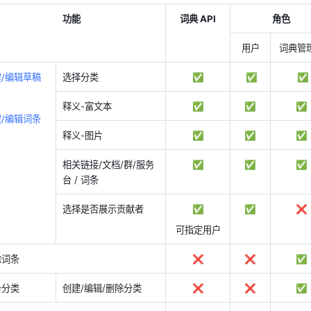
功能
词典 API
角色
用户
词典管
/编辑草稿
选择分类
✅
 ✅
 ✅
释义-富文本
✅
✅
✅
/编辑词条
释义-图片
✅
✅
✅
相关链接/文档/群/服务
✅
✅
✅
台 / 词条
选择是否展示贡献者
✅
✅
❌
可指定用户
除词条
❌
❌
✅
条分类
创建/编辑/删除分类
❌
❌
✅