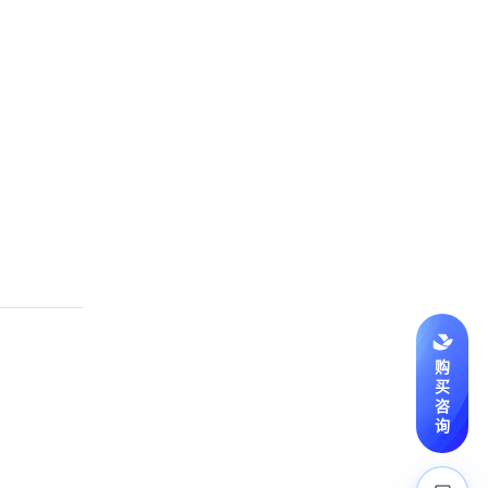
购
买
咨
询