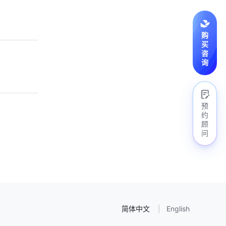
购
买
咨
询
预
约
顾
问
简体中文
English